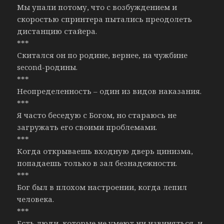
Мы упали потому, что с возбуждением и
скоростью спринтера пытались преодолеть
дистанцию стайера.
***
Скитался он по родине, вернее, на чужбине
second-родины.
***
Неопределенность – один из видов наказания.
***
Я часто беседую с Богом, но стараюсь не
загружать его своими проблемами.
***
Когда открываешь входную дверь цинизма,
попадаешь только в зал безнадежности.
***
Бог был в плохом настроении, когда лепил
человека.
***
Есть люди, которые не умеют ни извиняться, и