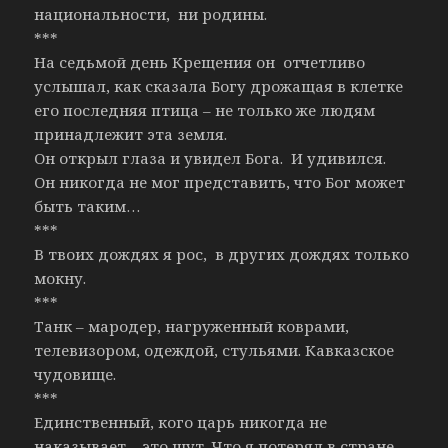
национальности, ни родины.
***
На седьмой день Крещения он отчетливо
услышал, как сказала Богу дрожащая в клетке
его последняя птица – не только же людям
принадлежит эта земля.
Он открыл глаза и увидел Бога. И удивился.
Он никогда не мог представить, что Бог может
быть таким…
***
В твоих дождях я рос, в других дождях только
мокну.
***
Танк – мародер, нагруженный коврами,
телевизором, одеждой, стульями. Кавказское
чудовище.
***
Единственный, кого царь никогда не
наказывает – это шут. Что я потерял в стране