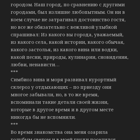
городом. Наш город, по сравнению с другими
городами, был излишне любопытным. Он ни в
коем случае не затрагивал достоинство гостя,
но все же обязательно с вежливой улыбкой
спрашивал: Из какого вы города, уважаемый,
из какого села, какой истории, какого обычая,
какого застолья, из какого вина или водки,
какой песни, природы, кулинарии, сновидения,
любви, ненависти…
***
Симбиоз вина и моря развивал курортный
склероз у отдыхающих – по приезду они
многое забывали, но, в то же время,
вспоминали такие детали своей жизни,
которые в другое время и в другом месте
никогда бы не вспомнили.
***
Во время знакомства она меня озарила
голубым светом и в моей груди поселился