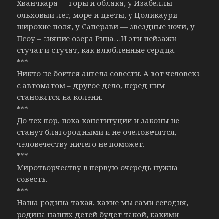
Хванчкара — горы и облака, у Изабеллы –
ольховый лес, море и цветы, у Цоликаури –
широкие поля, у Саперави — звездные ночи, у
Псоу – сияние озера Рица…И эти пейзажи
стучат и стучат, как влюбленные сердца.
***
Никто не боится ангела совести. А вот человека
с автоматом – другое дело, перед ним
становятся на колени.
***
До тех пор, пока конституции и законы не
станут благородными и не очеловечятся,
человечеству ничего не поможет.
***
Миротворчеству в первую очередь нужна
совесть.
***
Наша родина такая, какие мы сами сегодня,
родина наших детей будет такой, какими