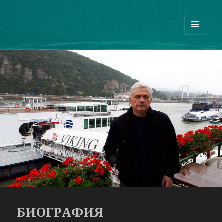
Guram Odisharia official website
МЕНЮ
И
ВИДЖЕТЫ
БИОГРАФИЯ