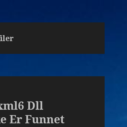
iler
xml6 Dll
ke Er Funnet