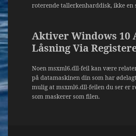
roterende tallerkenharddisk, ikke en s
Aktiver Windows 10 
Låsning Via Register
Noen msxml6.dll-feil kan være relater
på datamaskinen din som har ødelagt 
mulig at msxml6.dll-feilen du ser er re
som maskerer som filen.