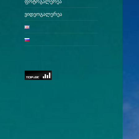
ფოტოგალერეა
ვიდეოგალერეა