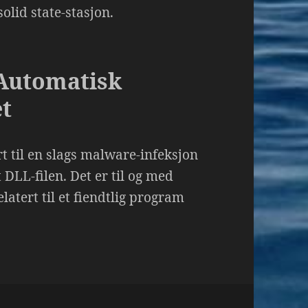
olid state-stasjon.
Automatisk
et
t til en slags malware-infeksjon
DLL-filen. Det er til og med
latert til et fiendtlig program