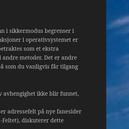
 inn i sikkermodus begrenser i
nksjoner i operativsystemet er
betraktes som et ekstra
d andre metoder. Det er andre
 som du vanligvis får tilgang
v avhengighet ikke blir funnet,
iser adressefelt på nye fanesider
-Feltet), diskuterer dette