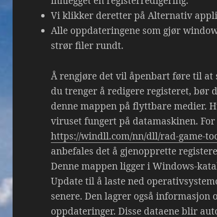
innlegget en registerredigering.
Vi klikker deretter på Alternativ appl
Alle oppdateringene som gjør window
strør filer rundt.
Å rengjøre det vil åpenbart føre til a
du trenger å redigere registeret, bør 
denne mappen på flyttbare medier. H
viruset fungert på datamaskinen. For
https://windll.com/nn/dll/rad-game-to
anbefales det å gjenopprette registeret
Denne mappen ligger i Windows-kata
Update til å laste ned operativsyste
senere. Den lagrer også informasjon o
oppdateringer. Disse dataene blir aut