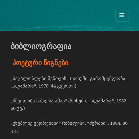
Guram Odisharia official website
ᲛᲔᲜᲘᲣ
ᲓᲐ
ᲕᲘᲯᲔᲢᲔᲑᲘ
ბიბლიოგრაფია
პოეტური
წიგნები
„საგალობლები შენთვის“ (სოხუმი, გამომცემლობა
„ალაშარა“, 1978, 44 გვერდი)
„მშვიდობა სახლსა ამას“ (სოხუმი, „ალაშარა“, 1982,
60 გვ.)
„უნებლიე ვედრებანი“ (თბილისი, “მერანი“, 1984, 86
გვ.)